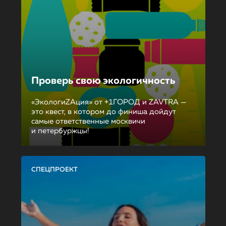
Проверь свою экологичность
«ЭкологиZAция» от +1ГОРОД и ZAVTRA —
это квест, в котором до финиша дойдут
самые ответственные москвичи
и петербуржцы!
СПЕЦПРОЕКТ