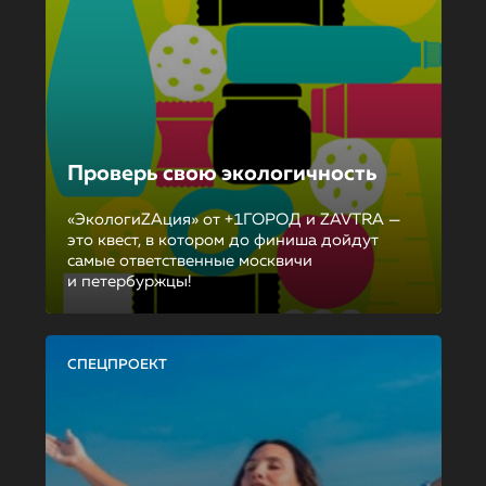
Проверь свою экологичность
«ЭкологиZAция» от +1ГОРОД и ZAVTRA —
это квест, в котором до финиша дойдут
самые ответственные москвичи
и петербуржцы!
СПЕЦПРОЕКТ