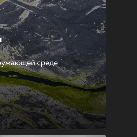
т
кружающей среде