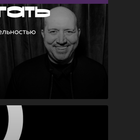
гать
ельностью