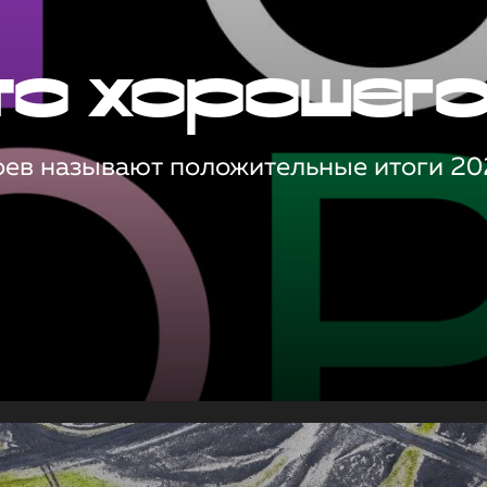
то хорошег
оев называют положительные итоги 20