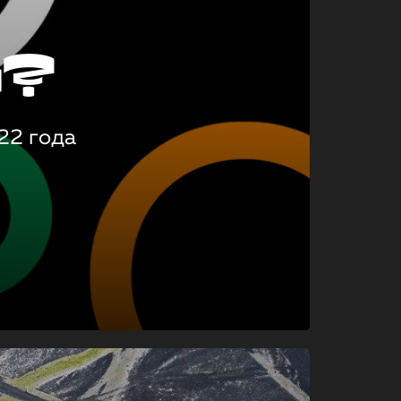
о?
22 года