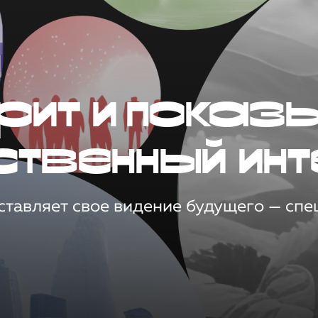
рит и показ
ственный инт
тавляет свое видение будущего — спец