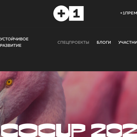
+1ПРЕ
УСТОЙЧИВОЕ
СПЕЦПРОЕКТЫ
БЛОГИ
УЧАСТН
РАЗВИТИЕ
COCUP 20