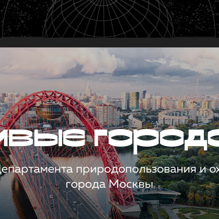
чивые город
 Департамента природопользования и 
города Москвы