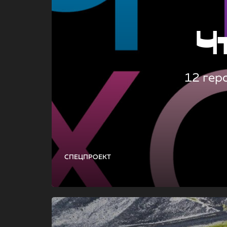
Ч
12 гер
СПЕЦПРОЕКТ