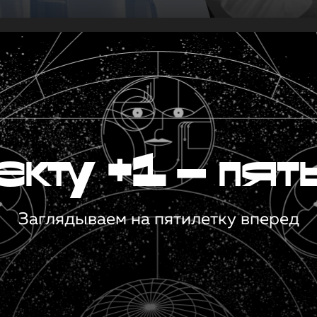
кту +1 — пят
Заглядываем на пятилетку вперед