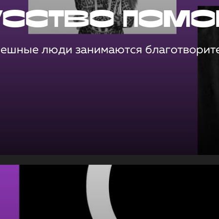
усство помо
пешные люди занимаются благотворит