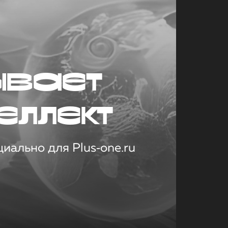
ывает
еллект
иально для Plus‑one.ru