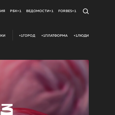
МИЯ
РБК+1
ВЕДОМОСТИ+1
FORBES+1
ИКИ
+1ГОРОД
+1ПЛАТФОРМА
+1ЛЮДИ
23