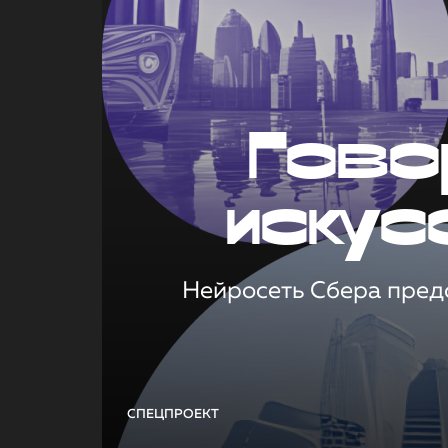
Гово
искус
Нейросеть Сбера предс
СПЕЦПРОЕКТ