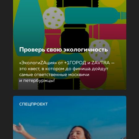
Проверь свою экологичность
«ЭкологиZAция» от +1ГОРОД и ZAVTRA —
это квест, в котором до финиша дойдут
самые ответственные москвичи
и петербуржцы!
СПЕЦПРОЕКТ