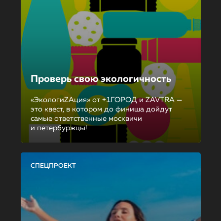
Проверь свою экологичность
«ЭкологиZAция» от +1ГОРОД и ZAVTRA —
это квест, в котором до финиша дойдут
самые ответственные москвичи
и петербуржцы!
СПЕЦПРОЕКТ