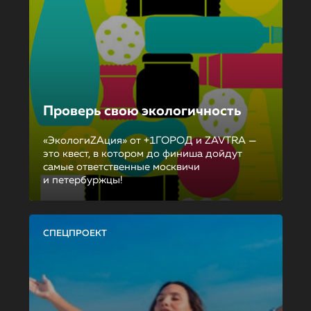
Проверь свою экологичность
«ЭкологиZAция» от +1ГОРОД и ZAVTRA —
это квест, в котором до финиша дойдут
самые ответственные москвичи
и петербуржцы!
СПЕЦПРОЕКТ