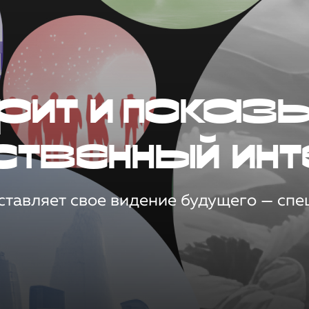
рит и показ
ственный инт
тавляет свое видение будущего — спец