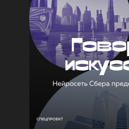
Гово
искус
Нейросеть Сбера предс
СПЕЦПРОЕКТ