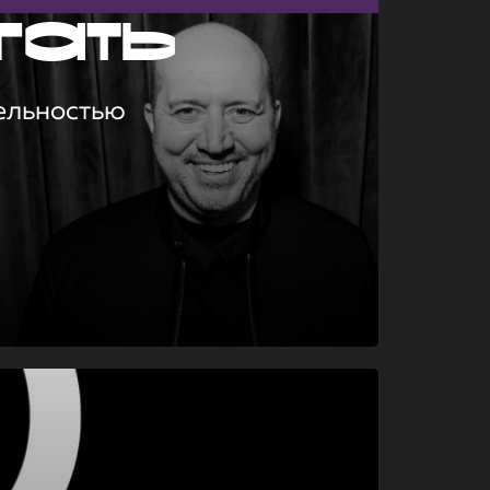
гать
ельностью