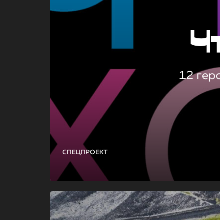
Ч
12 гер
СПЕЦПРОЕКТ