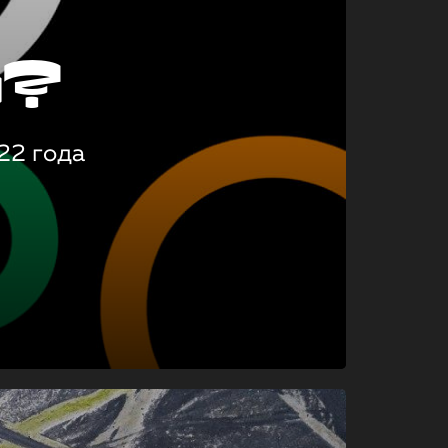
о?
22 года