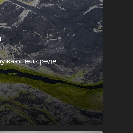
т
кружающей среде