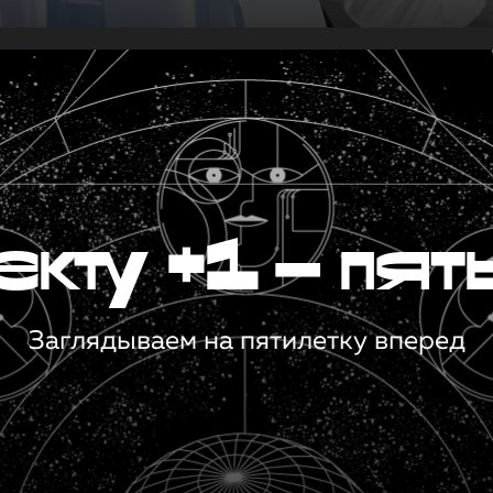
кту +1 — пят
Заглядываем на пятилетку вперед