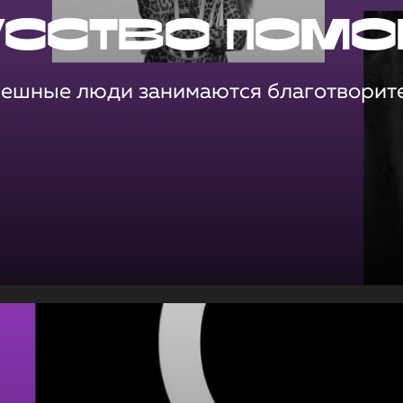
усство помо
пешные люди занимаются благотворит