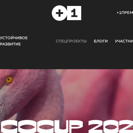
+1ПРЕ
УСТОЙЧИВОЕ
СПЕЦПРОЕКТЫ
БЛОГИ
УЧАСТН
РАЗВИТИЕ
COCUP 20