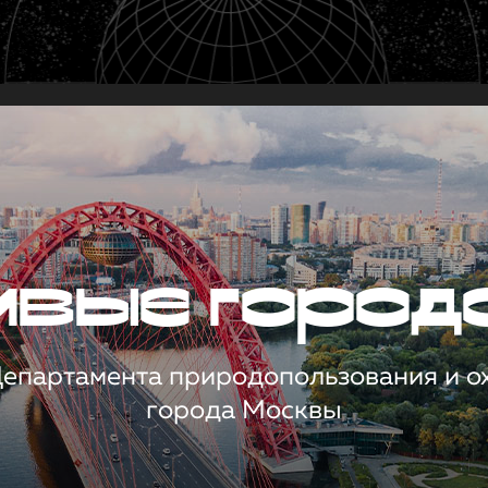
чивые город
 Департамента природопользования и 
города Москвы