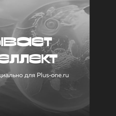
ывает
еллект
иально для Plus‑one.ru