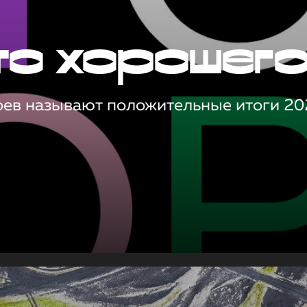
то хорошег
оев называют положительные итоги 20