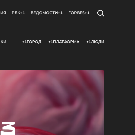
МИЯ
РБК+1
ВЕДОМОСТИ+1
FORBES+1
ИКИ
+1ГОРОД
+1ПЛАТФОРМА
+1ЛЮДИ
23