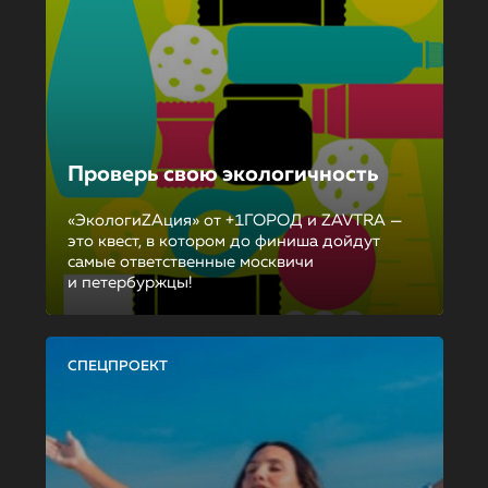
Проверь свою экологичность
«ЭкологиZAция» от +1ГОРОД и ZAVTRA —
это квест, в котором до финиша дойдут
самые ответственные москвичи
и петербуржцы!
СПЕЦПРОЕКТ