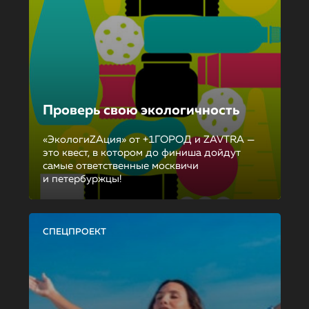
Проверь свою экологичность
«ЭкологиZAция» от +1ГОРОД и ZAVTRA —
это квест, в котором до финиша дойдут
самые ответственные москвичи
и петербуржцы!
СПЕЦПРОЕКТ