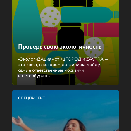
Проверь свою экологичность
«ЭкологиZAция» от +1ГОРОД и ZAVTRA —
это квест, в котором до финиша дойдут
самые ответственные москвичи
и петербуржцы!
СПЕЦПРОЕКТ