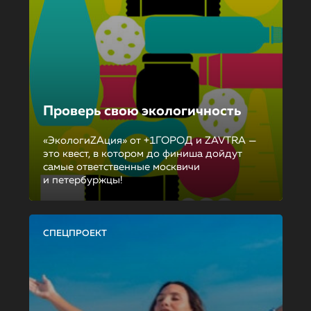
Проверь свою экологичность
«ЭкологиZAция» от +1ГОРОД и ZAVTRA —
это квест, в котором до финиша дойдут
самые ответственные москвичи
и петербуржцы!
СПЕЦПРОЕКТ