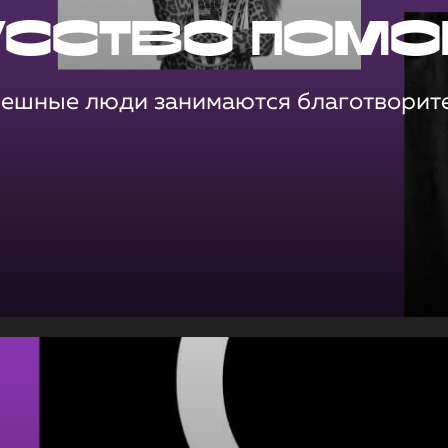
усство помо
пешные люди занимаются благотворит