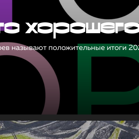
то хорошег
оев называют положительные итоги 20