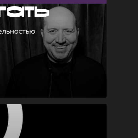
гать
ельностью