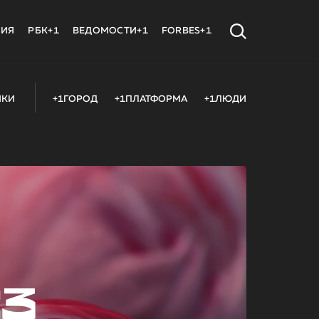
МИЯ
РБК+1
ВЕДОМОСТИ+1
FORBES+1
ИКИ
+1ГОРОД
+1ПЛАТФОРМА
+1ЛЮДИ
23