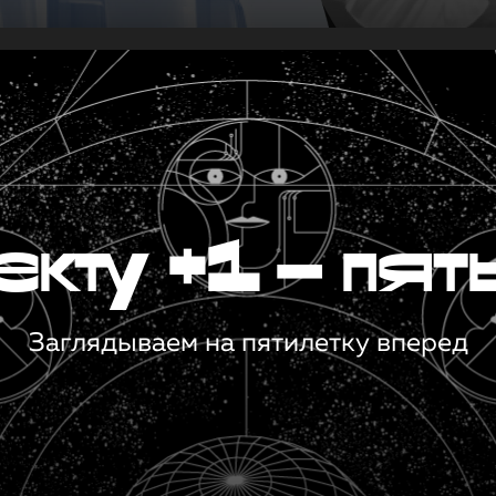
кту +1 — пят
Заглядываем на пятилетку вперед