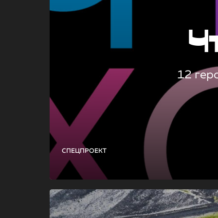
Ч
12 гер
СПЕЦПРОЕКТ