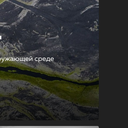
т
кружающей среде