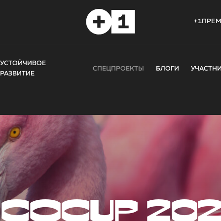
+1ПРЕ
УСТОЙЧИВОЕ
СПЕЦПРОЕКТЫ
БЛОГИ
УЧАСТН
РАЗВИТИЕ
COCUP 20