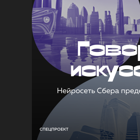
Гово
искус
Нейросеть Сбера предс
СПЕЦПРОЕКТ