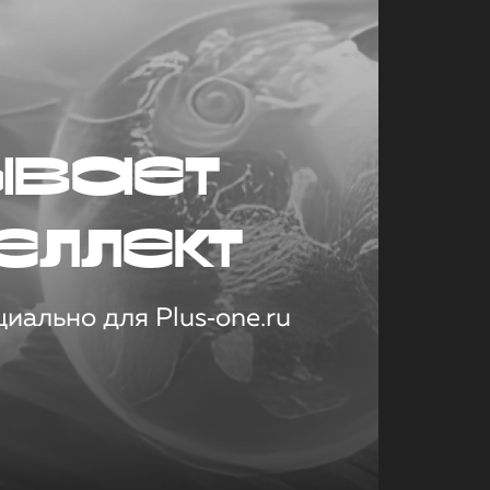
ывает
еллект
иально для Plus‑one.ru