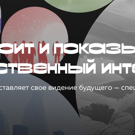
рит и показ
ственный инт
тавляет свое видение будущего — спец