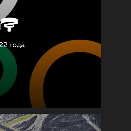
о?
22 года