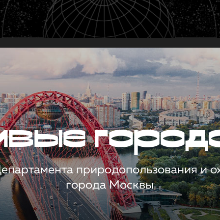
чивые город
 Департамента природопользования и 
города Москвы