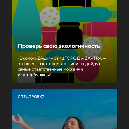
Проверь свою экологичность
«ЭкологиZAция» от +1ГОРОД и ZAVTRA —
это квест, в котором до финиша дойдут
самые ответственные москвичи
и петербуржцы!
СПЕЦПРОЕКТ