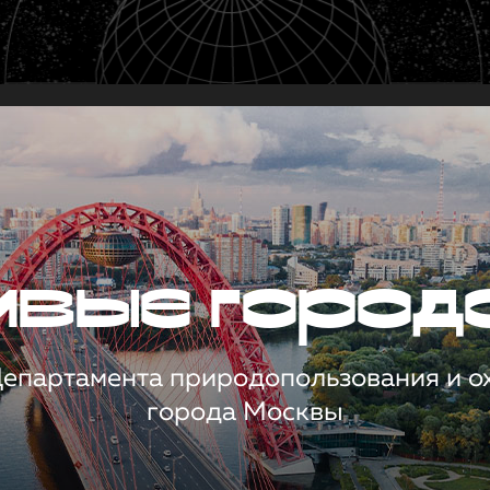
чивые город
 Департамента природопользования и 
города Москвы