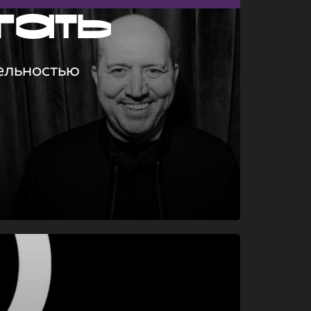
гать
ельностью