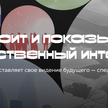
рит и показ
ственный инт
тавляет свое видение будущего — спец