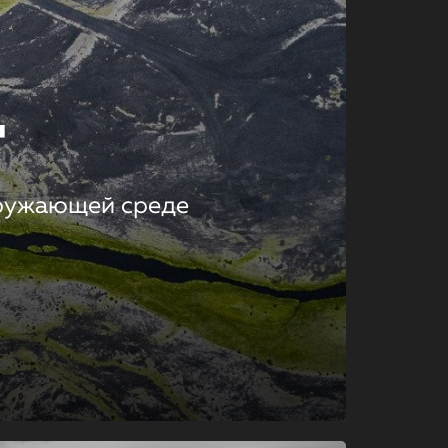
т
кружающей среде