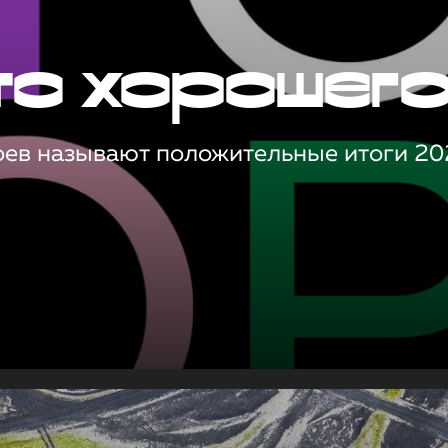
то хорошег
оев называют положительные итоги 20