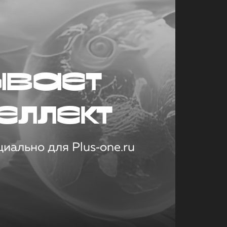
ывает
еллект
иально для Plus‑one.ru