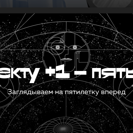
кту +1 — пят
Заглядываем на пятилетку вперед