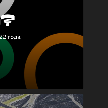
о?
22 года