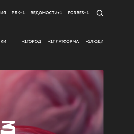
МИЯ
РБК+1
ВЕДОМОСТИ+1
FORBES+1
ИКИ
+1ГОРОД
+1ПЛАТФОРМА
+1ЛЮДИ
23