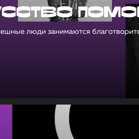
усство помо
пешные люди занимаются благотворит