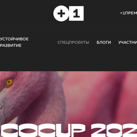
+1ПРЕ
УСТОЙЧИВОЕ
СПЕЦПРОЕКТЫ
БЛОГИ
УЧАСТН
РАЗВИТИЕ
COCUP 20