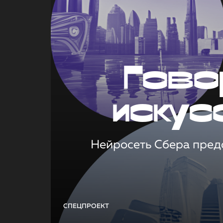
Гово
искус
Нейросеть Сбера предс
СПЕЦПРОЕКТ