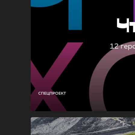
Ч
12 гер
СПЕЦПРОЕКТ