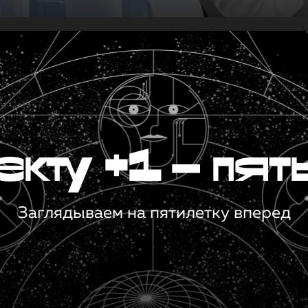
кту +1 — пят
Заглядываем на пятилетку вперед