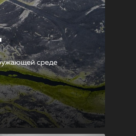
т
кружающей среде