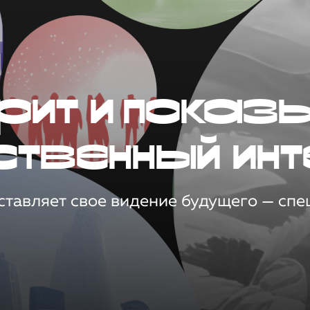
рит и показ
ственный инт
тавляет свое видение будущего — спец