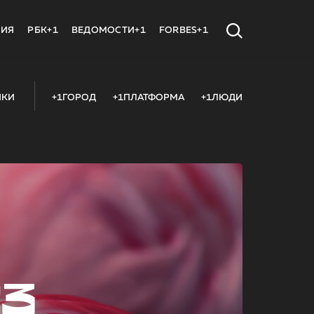
МИЯ
РБК+1
ВЕДОМОСТИ+1
FORBES+1
ИКИ
+1ГОРОД
+1ПЛАТФОРМА
+1ЛЮДИ
23