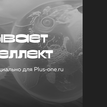
ывает
еллект
иально для Plus‑one.ru