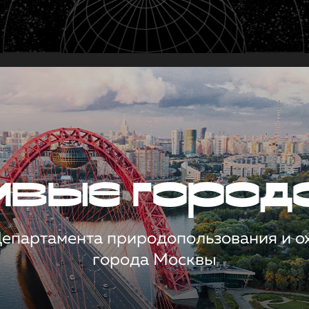
чивые город
 Департамента природопользования и 
города Москвы