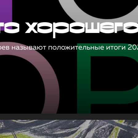
то хорошег
оев называют положительные итоги 20