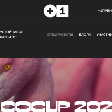
+1ПРЕ
УСТОЙЧИВОЕ
СПЕЦПРОЕКТЫ
БЛОГИ
УЧАСТН
РАЗВИТИЕ
COCUP 20