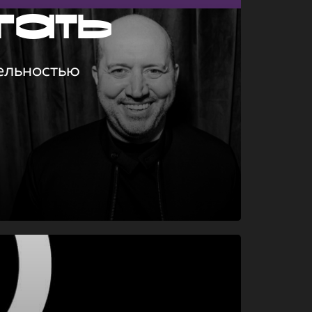
гать
ельностью