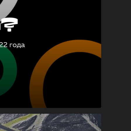
о?
22 года