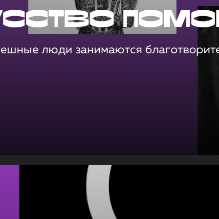
усство помо
пешные люди занимаются благотворит