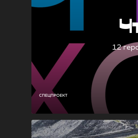
Ч
12 гер
СПЕЦПРОЕКТ