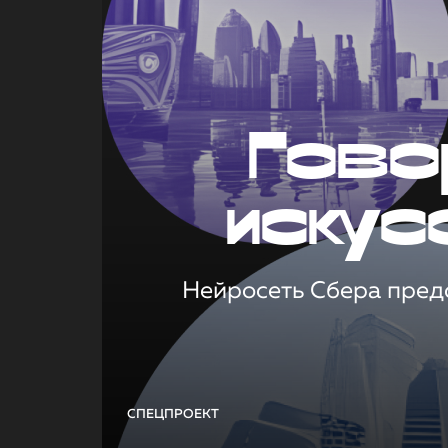
Гово
искус
Нейросеть Сбера предс
СПЕЦПРОЕКТ