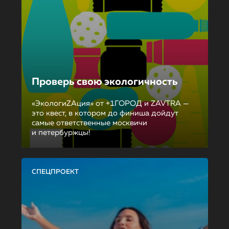
Проверь свою экологичность
«ЭкологиZAция» от +1ГОРОД и ZAVTRA —
это квест, в котором до финиша дойдут
самые ответственные москвичи
и петербуржцы!
СПЕЦПРОЕКТ