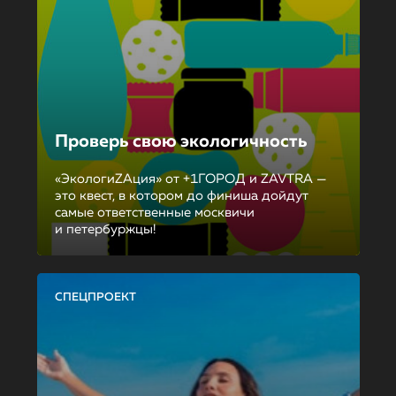
Проверь свою экологичность
«ЭкологиZAция» от +1ГОРОД и ZAVTRA —
это квест, в котором до финиша дойдут
самые ответственные москвичи
и петербуржцы!
СПЕЦПРОЕКТ