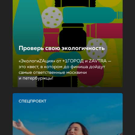
Проверь свою экологичность
«ЭкологиZAция» от +1ГОРОД и ZAVTRA —
это квест, в котором до финиша дойдут
самые ответственные москвичи
и петербуржцы!
СПЕЦПРОЕКТ