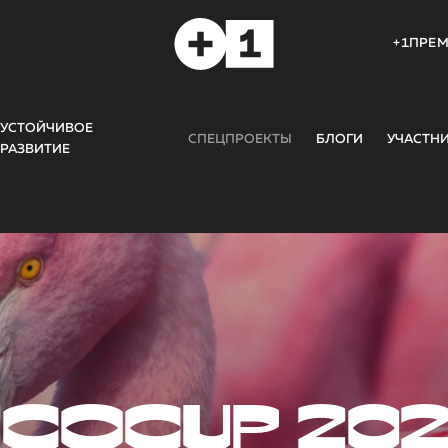
+1ПРЕ
УСТОЙЧИВОЕ
СПЕЦПРОЕКТЫ
БЛОГИ
УЧАСТН
РАЗВИТИЕ
COCUP 20