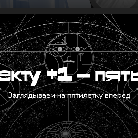
кту +1 — пят
Заглядываем на пятилетку вперед