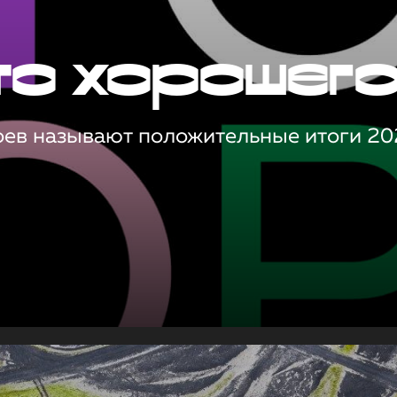
то хорошег
оев называют положительные итоги 20