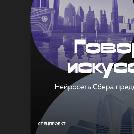
Гово
искус
Нейросеть Сбера предс
СПЕЦПРОЕКТ