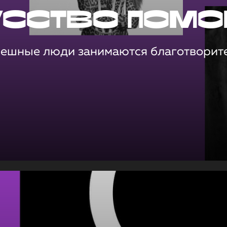
усство помо
пешные люди занимаются благотворит