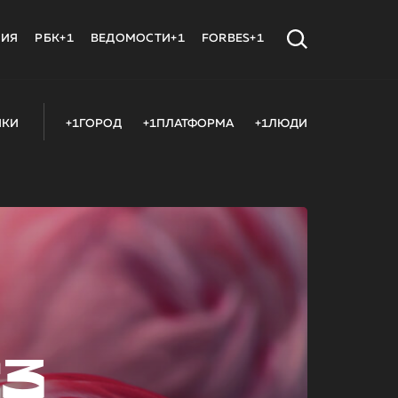
МИЯ
РБК+1
ВЕДОМОСТИ+1
FORBES+1
ИКИ
+1ГОРОД
+1ПЛАТФОРМА
+1ЛЮДИ
23