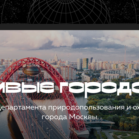
чивые город
 Департамента природопользования и 
города Москвы