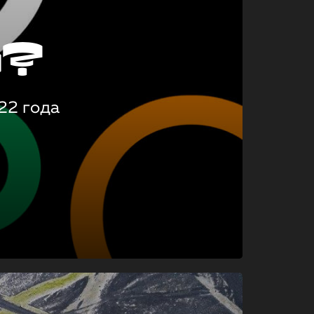
о?
22 года