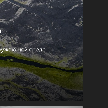
т
кружающей среде