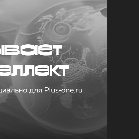
ывает
еллект
иально для Plus‑one.ru