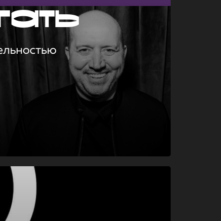
гать
ельностью