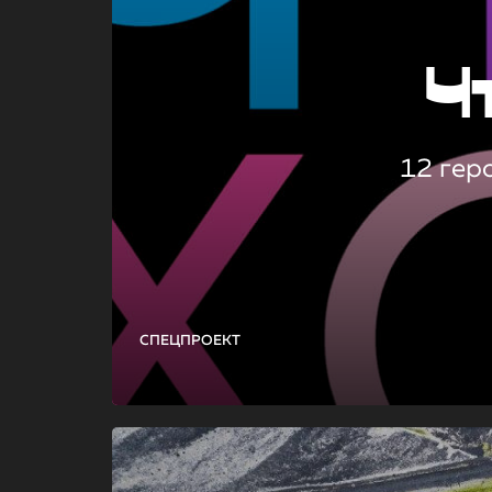
Ч
12 гер
СПЕЦПРОЕКТ