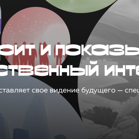
рит и показ
ственный инт
тавляет свое видение будущего — спец