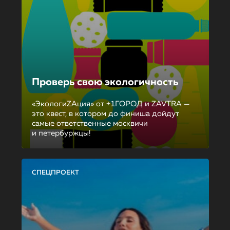
Проверь свою экологичность
«ЭкологиZAция» от +1ГОРОД и ZAVTRA —
это квест, в котором до финиша дойдут
самые ответственные москвичи
и петербуржцы!
СПЕЦПРОЕКТ