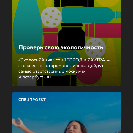
Проверь свою экологичность
«ЭкологиZAция» от +1ГОРОД и ZAVTRA —
это квест, в котором до финиша дойдут
самые ответственные москвичи
и петербуржцы!
СПЕЦПРОЕКТ