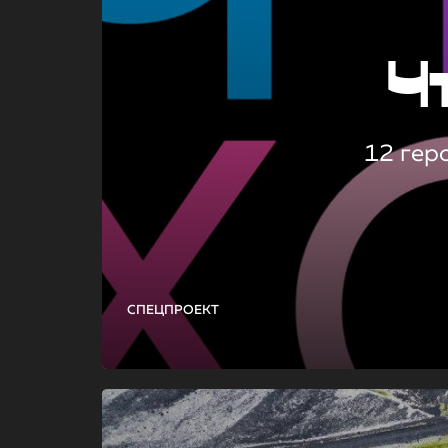
Ч
12 гер
СПЕЦПРОЕКТ