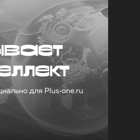
ывает
еллект
иально для Plus‑one.ru