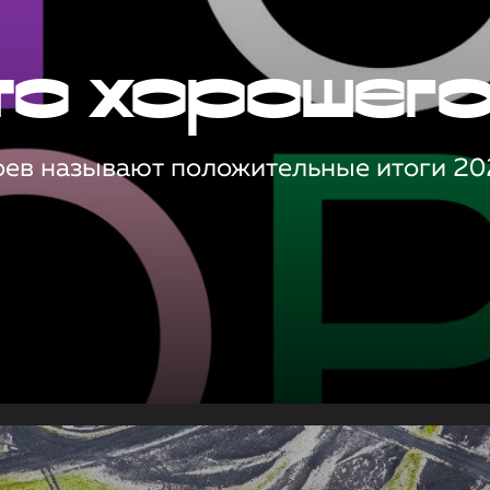
то хорошег
оев называют положительные итоги 20