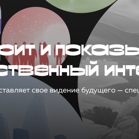
рит и показ
ственный инт
тавляет свое видение будущего — спец