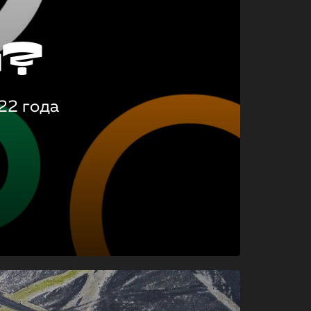
о?
22 года