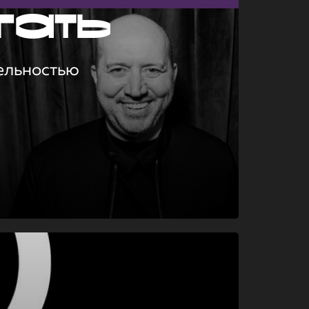
гать
ельностью