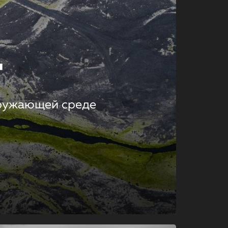
т
кружающей среде