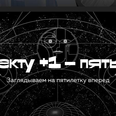
кту +1 — пят
Заглядываем на пятилетку вперед