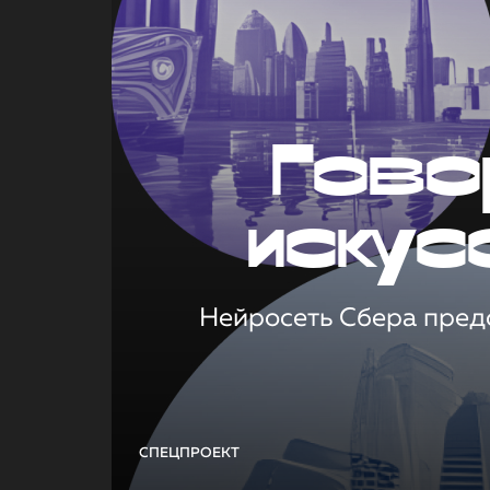
Гово
искус
Нейросеть Сбера предс
СПЕЦПРОЕКТ