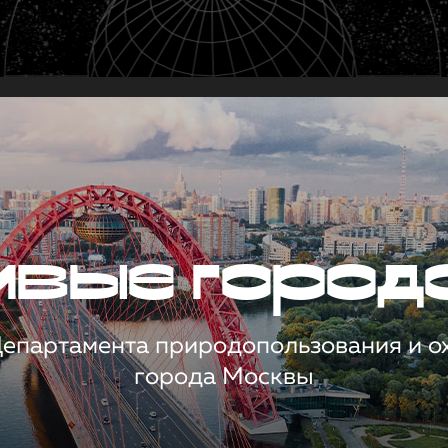
чивые город
 Департамента природопользования и 
города Москвы