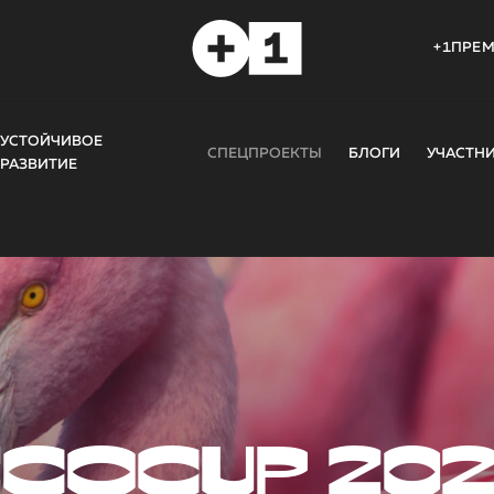
+1ПРЕ
УСТОЙЧИВОЕ
СПЕЦПРОЕКТЫ
БЛОГИ
УЧАСТН
РАЗВИТИЕ
COCUP 20