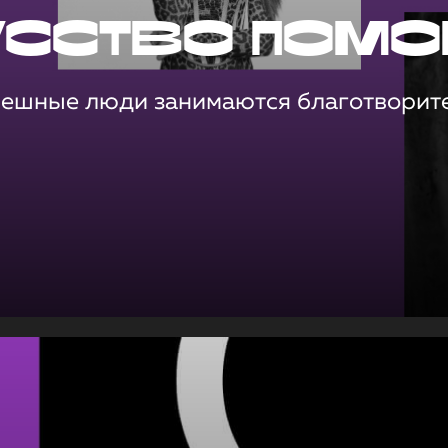
усство помо
пешные люди занимаются благотворит