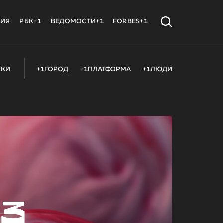
МИЯ
РБК+1
ВЕДОМОСТИ+1
FORBES+1
ИКИ
+1ГОРОД
+1ПЛАТФОРМА
+1ЛЮДИ
23