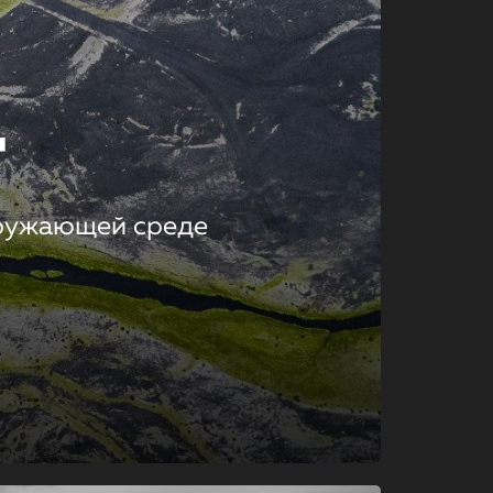
т
кружающей среде