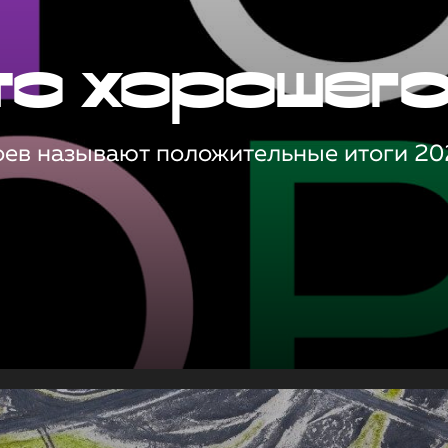
то хорошег
оев называют положительные итоги 20