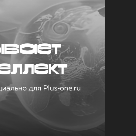
ывает
еллект
иально для Plus‑one.ru