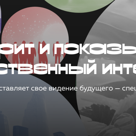
рит и показ
ственный инт
тавляет свое видение будущего — спец