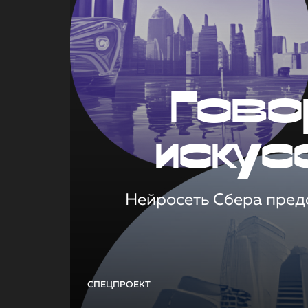
Гово
искус
Нейросеть Сбера предс
СПЕЦПРОЕКТ