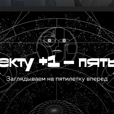
кту +1 — пят
Заглядываем на пятилетку вперед