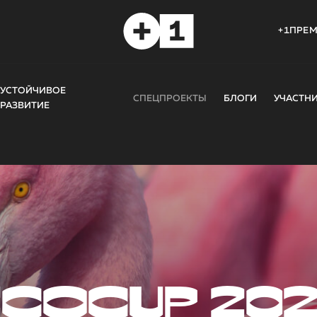
+1ПРЕ
УСТОЙЧИВОЕ
СПЕЦПРОЕКТЫ
БЛОГИ
УЧАСТН
РАЗВИТИЕ
COCUP 20