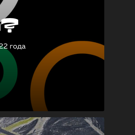
о?
22 года