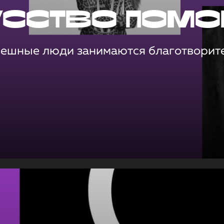
усство помо
пешные люди занимаются благотворит