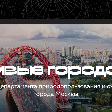
чивые город
 Департамента природопользования и 
города Москвы