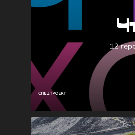
Ч
12 гер
СПЕЦПРОЕКТ