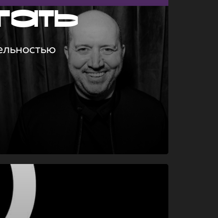
гать
ельностью