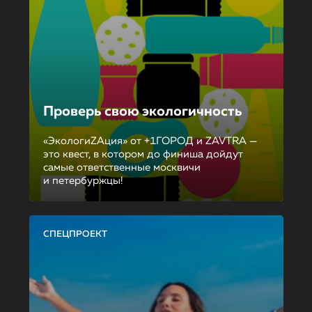
Проверь свою экологичность
«ЭкологиZAция» от +1ГОРОД и ZAVTRA —
это квест, в котором до финиша дойдут
самые ответственные москвичи
и петербуржцы!
СПЕЦПРОЕКТ