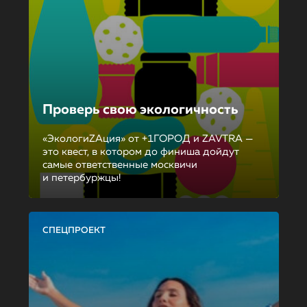
Проверь свою экологичность
«ЭкологиZAция» от +1ГОРОД и ZAVTRA —
это квест, в котором до финиша дойдут
самые ответственные москвичи
и петербуржцы!
СПЕЦПРОЕКТ