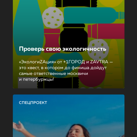
Проверь свою экологичность
«ЭкологиZAция» от +1ГОРОД и ZAVTRA —
это квест, в котором до финиша дойдут
самые ответственные москвичи
и петербуржцы!
СПЕЦПРОЕКТ