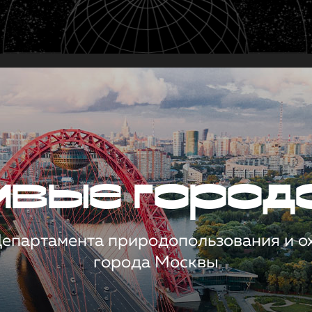
чивые город
 Департамента природопользования и 
города Москвы