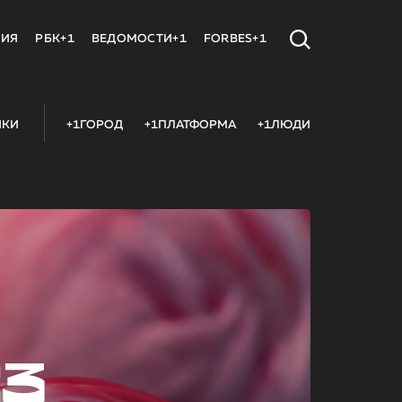
МИЯ
РБК+1
ВЕДОМОСТИ+1
FORBES+1
ИКИ
+1ГОРОД
+1ПЛАТФОРМА
+1ЛЮДИ
23