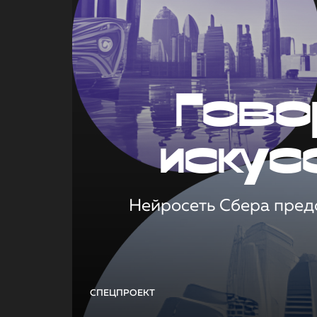
Гово
искус
Нейросеть Сбера предс
СПЕЦПРОЕКТ