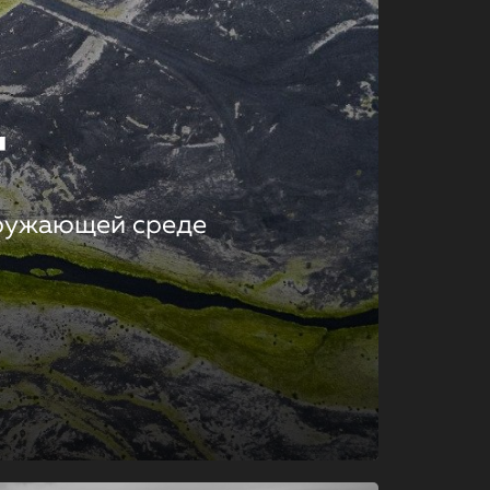
т
кружающей среде