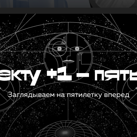
кту +1 — пят
Заглядываем на пятилетку вперед