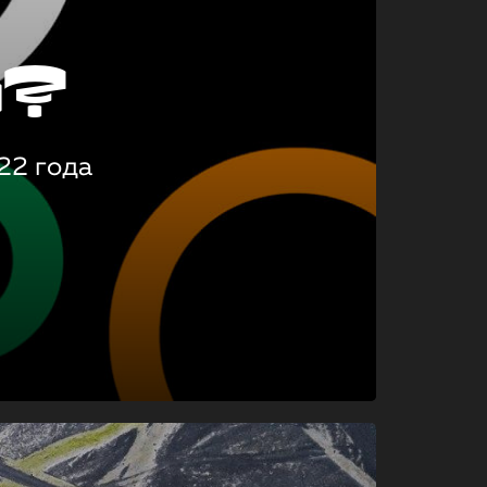
о?
22 года