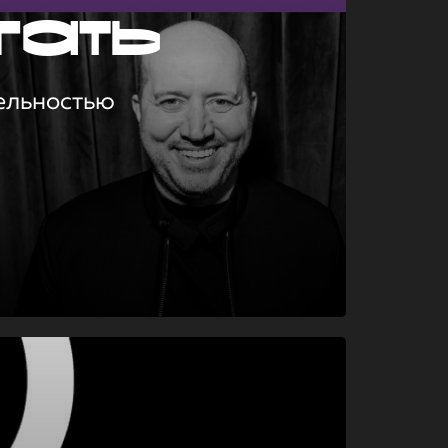
гать
ельностью