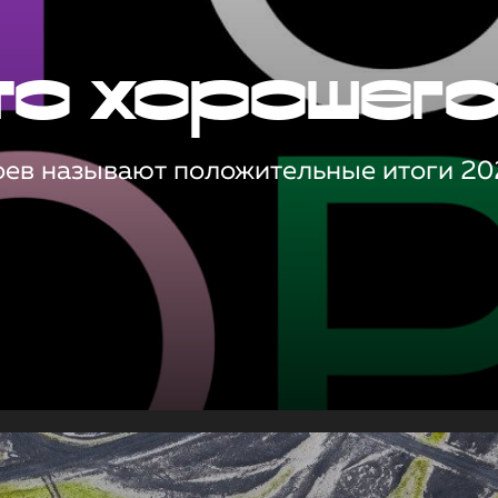
то хорошег
оев называют положительные итоги 20