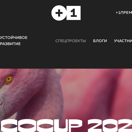
+1ПРЕ
УСТОЙЧИВОЕ
СПЕЦПРОЕКТЫ
БЛОГИ
УЧАСТН
РАЗВИТИЕ
COCUP 20