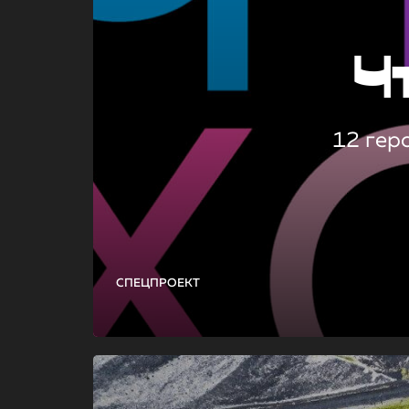
Ч
12 гер
СПЕЦПРОЕКТ