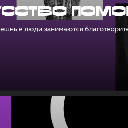
усство помо
пешные люди занимаются благотворит