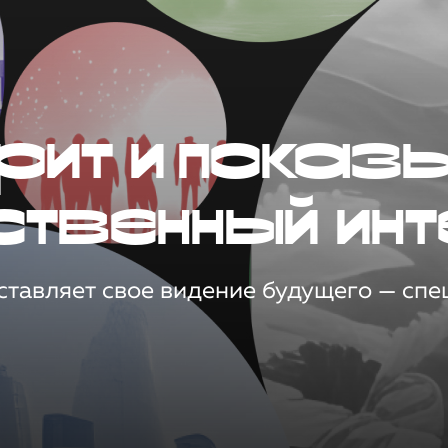
рит и показ
ственный инт
тавляет свое видение будущего — спец