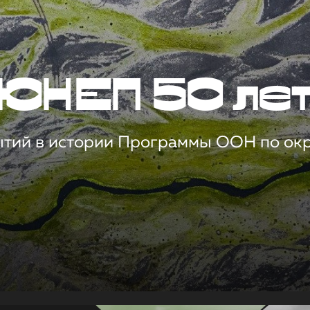
ЮНЕП 50 ле
ытий в истории Программы ООН по о