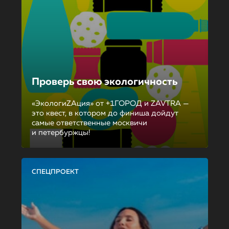
Проверь свою экологичность
«ЭкологиZAция» от +1ГОРОД и ZAVTRA —
это квест, в котором до финиша дойдут
самые ответственные москвичи
и петербуржцы!
СПЕЦПРОЕКТ