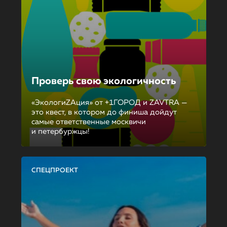
Проверь свою экологичность
«ЭкологиZAция» от +1ГОРОД и ZAVTRA —
это квест, в котором до финиша дойдут
самые ответственные москвичи
и петербуржцы!
СПЕЦПРОЕКТ