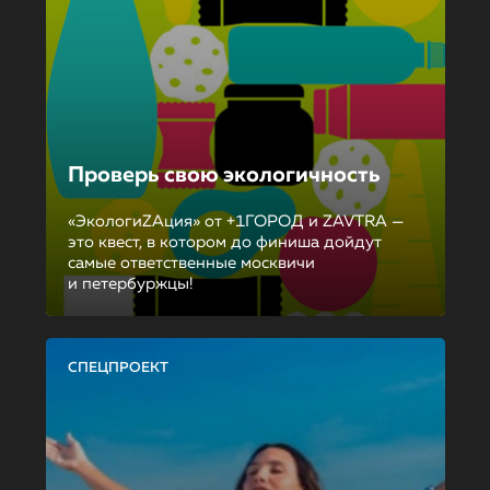
Проверь свою экологичность
«ЭкологиZAция» от +1ГОРОД и ZAVTRA —
это квест, в котором до финиша дойдут
самые ответственные москвичи
и петербуржцы!
СПЕЦПРОЕКТ