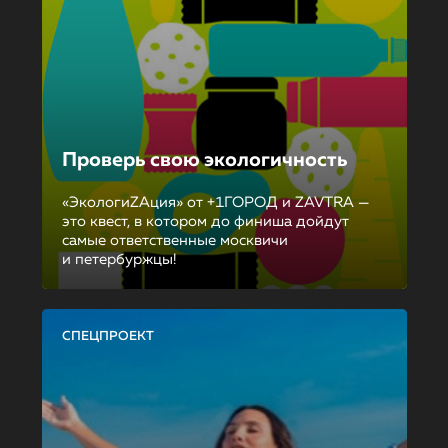
Проверь свою экологичность
«ЭкологиZAция» от +1ГОРОД и ZAVTRA —
это квест, в котором до финиша дойдут
самые ответственные москвичи
и петербуржцы!
СПЕЦПРОЕКТ