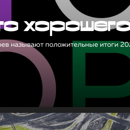
то хорошег
оев называют положительные итоги 20