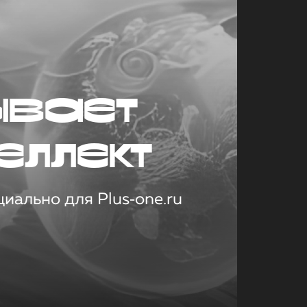
ывает
еллект
иально для Plus‑one.ru