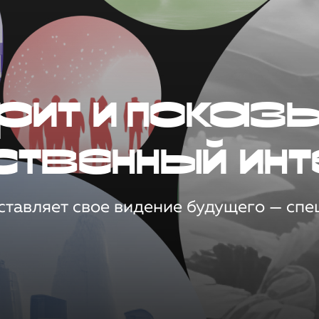
рит и показ
ственный инт
тавляет свое видение будущего — спец