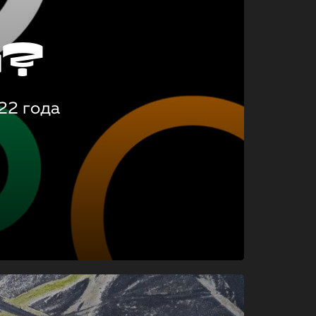
о?
22 года