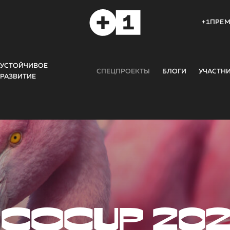
+1ПРЕ
УСТОЙЧИВОЕ
СПЕЦПРОЕКТЫ
БЛОГИ
УЧАСТН
РАЗВИТИЕ
COCUP 20