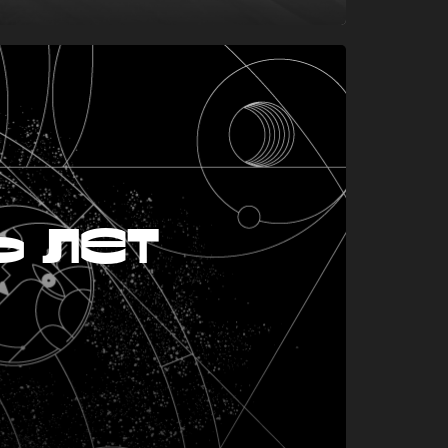
ь лет