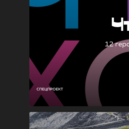
Ч
12 гер
СПЕЦПРОЕКТ