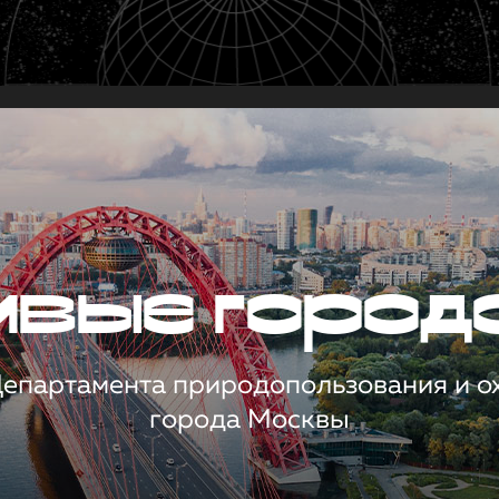
чивые город
 Департамента природопользования и 
города Москвы