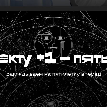
кту +1 — пят
Заглядываем на пятилетку вперед