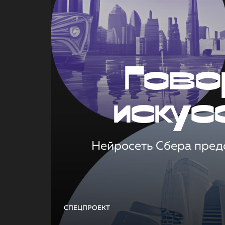
Гово
искус
Нейросеть Сбера предс
СПЕЦПРОЕКТ