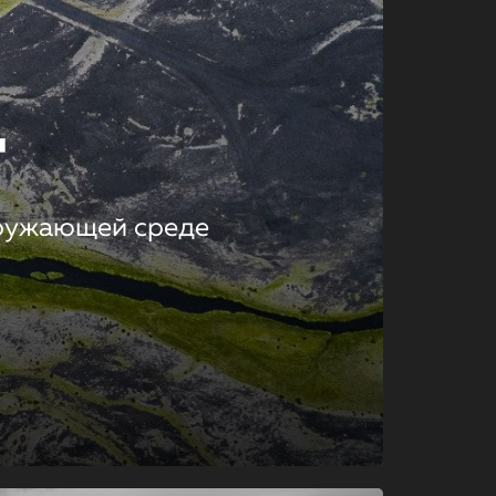
т
кружающей среде