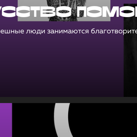
усство помо
пешные люди занимаются благотворит