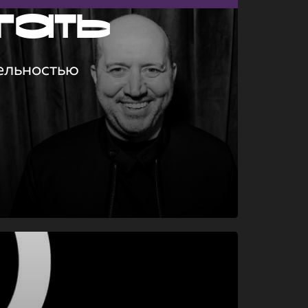
гать
ельностью