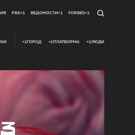
МИЯ
РБК+1
ВЕДОМОСТИ+1
FORBES+1
ИКИ
+1ГОРОД
+1ПЛАТФОРМА
+1ЛЮДИ
23