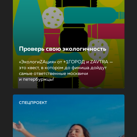
Проверь свою экологичность
«ЭкологиZAция» от +1ГОРОД и ZAVTRA —
это квест, в котором до финиша дойдут
самые ответственные москвичи
и петербуржцы!
СПЕЦПРОЕКТ