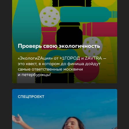
Проверь свою экологичность
«ЭкологиZAция» от +1ГОРОД и ZAVTRA —
это квест, в котором до финиша дойдут
самые ответственные москвичи
и петербуржцы!
СПЕЦПРОЕКТ