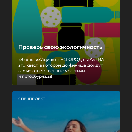
Проверь свою экологичность
«ЭкологиZAция» от +1ГОРОД и ZAVTRA —
это квест, в котором до финиша дойдут
самые ответственные москвичи
и петербуржцы!
СПЕЦПРОЕКТ