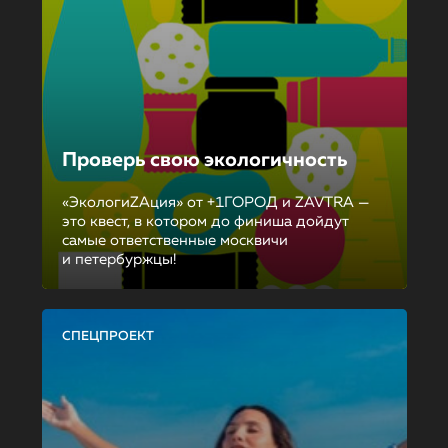
Проверь свою экологичность
«ЭкологиZAция» от +1ГОРОД и ZAVTRA —
это квест, в котором до финиша дойдут
самые ответственные москвичи
и петербуржцы!
СПЕЦПРОЕКТ