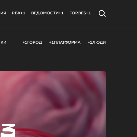
МИЯ
РБК+1
ВЕДОМОСТИ+1
FORBES+1
ИКИ
+1ГОРОД
+1ПЛАТФОРМА
+1ЛЮДИ
23