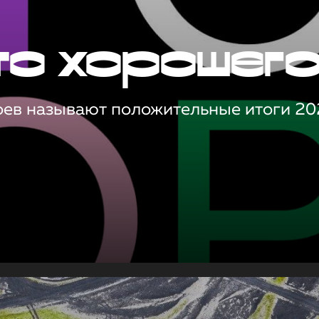
то хорошег
оев называют положительные итоги 20