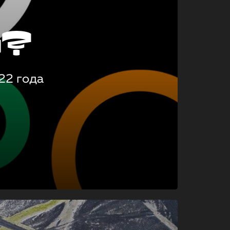
о?
22 года