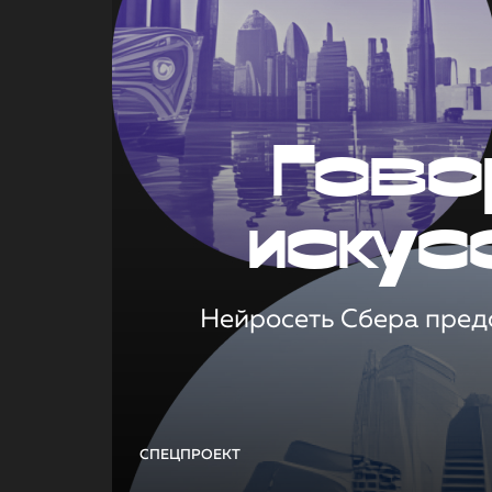
Гово
искус
Нейросеть Сбера предс
СПЕЦПРОЕКТ