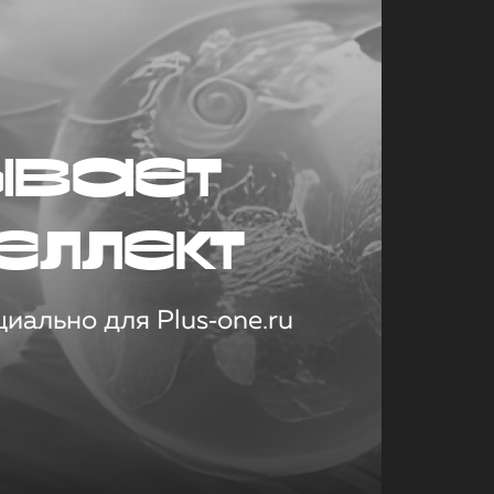
ывает
еллект
иально для Plus‑one.ru