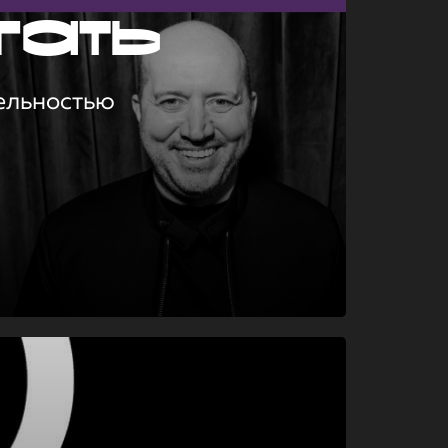
гать
ельностью