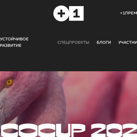
+1ПРЕ
УСТОЙЧИВОЕ
СПЕЦПРОЕКТЫ
БЛОГИ
УЧАСТН
РАЗВИТИЕ
COCUP 20