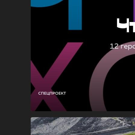
Ч
12 гер
СПЕЦПРОЕКТ