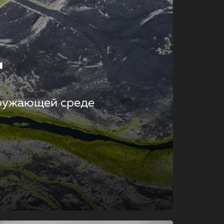
т
кружающей среде