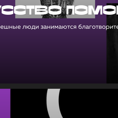
усство помо
пешные люди занимаются благотворит