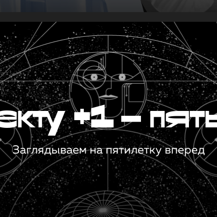
кту +1 — пят
Заглядываем на пятилетку вперед