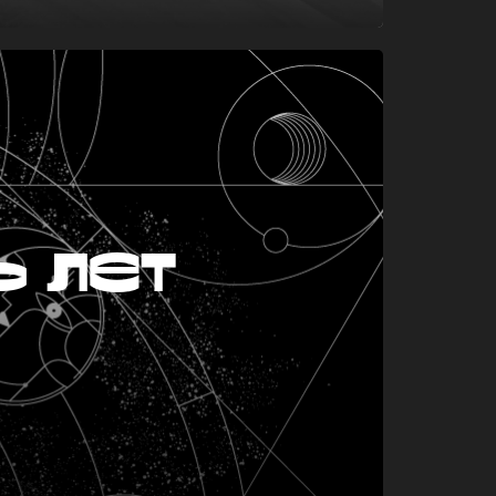
ь лет