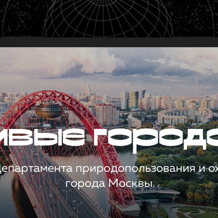
чивые город
 Департамента природопользования и 
города Москвы