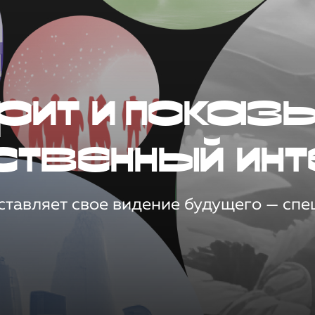
рит и показ
ственный инт
тавляет свое видение будущего — спец