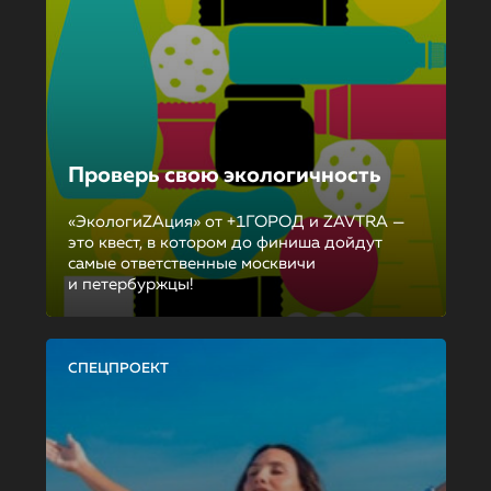
Проверь свою экологичность
«ЭкологиZAция» от +1ГОРОД и ZAVTRA —
это квест, в котором до финиша дойдут
самые ответственные москвичи
и петербуржцы!
СПЕЦПРОЕКТ