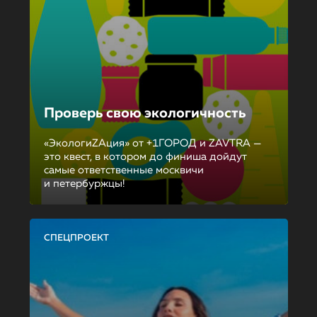
Проверь свою экологичность
«ЭкологиZAция» от +1ГОРОД и ZAVTRA —
это квест, в котором до финиша дойдут
самые ответственные москвичи
и петербуржцы!
СПЕЦПРОЕКТ