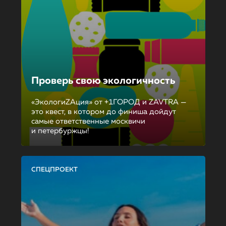
Проверь свою экологичность
«ЭкологиZAция» от +1ГОРОД и ZAVTRA —
это квест, в котором до финиша дойдут
самые ответственные москвичи
и петербуржцы!
СПЕЦПРОЕКТ