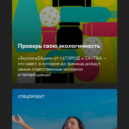
Проверь свою экологичность
«ЭкологиZAция» от +1ГОРОД и ZAVTRA —
это квест, в котором до финиша дойдут
самые ответственные москвичи
и петербуржцы!
СПЕЦПРОЕКТ