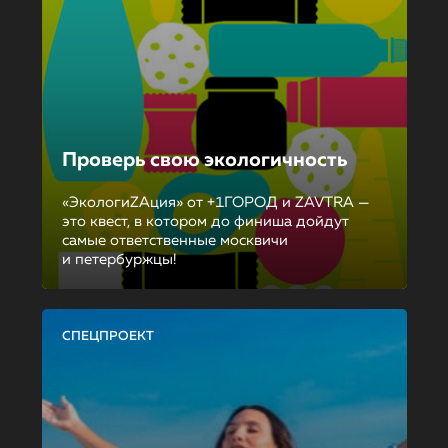
Проверь свою экологичность
«ЭкологиZAция» от +1ГОРОД и ZAVTRA —
это квест, в котором до финиша дойдут
самые ответственные москвичи
и петербуржцы!
СПЕЦПРОЕКТ