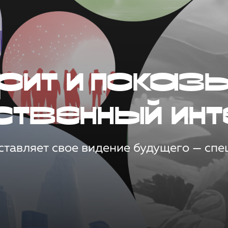
рит и показ
ственный инт
тавляет свое видение будущего — спец