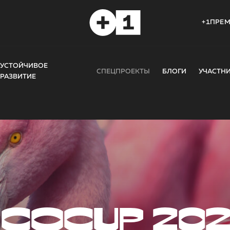
+1ПРЕ
УСТОЙЧИВОЕ
СПЕЦПРОЕКТЫ
БЛОГИ
УЧАСТН
РАЗВИТИЕ
COCUP 20