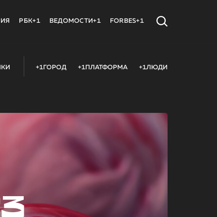
МИЯ
РБК+1
ВЕДОМОСТИ+1
FORBES+1
ИКИ
+1ГОРОД
+1ПЛАТФОРМА
+1ЛЮДИ
23