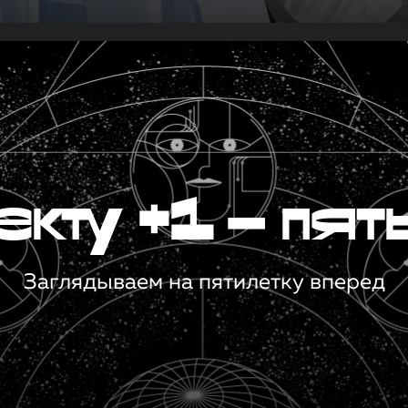
кту +1 — пят
Заглядываем на пятилетку вперед