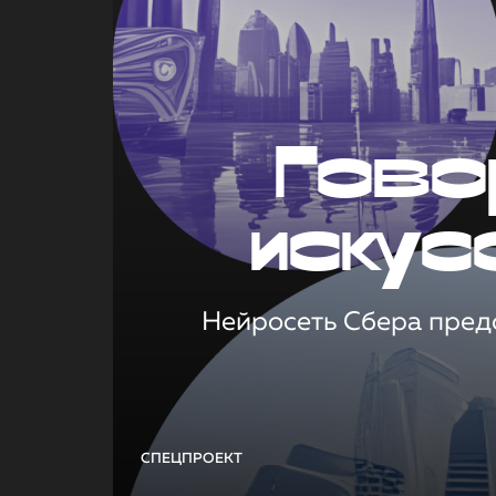
Гово
искус
Нейросеть Сбера предс
СПЕЦПРОЕКТ