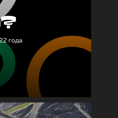
о?
22 года