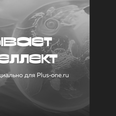
ывает
еллект
иально для Plus‑one.ru