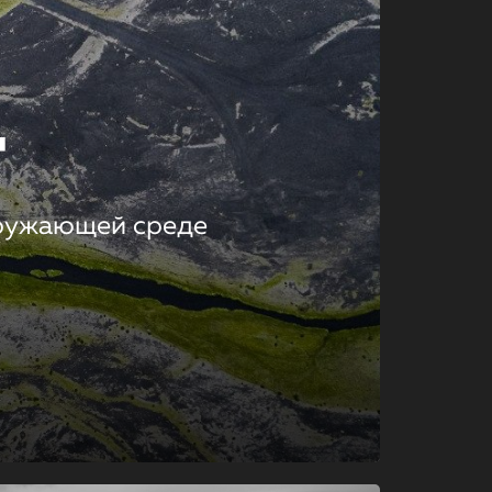
т
кружающей среде