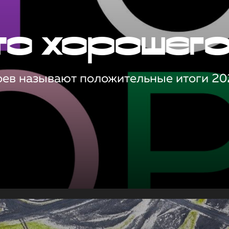
то хорошег
оев называют положительные итоги 20