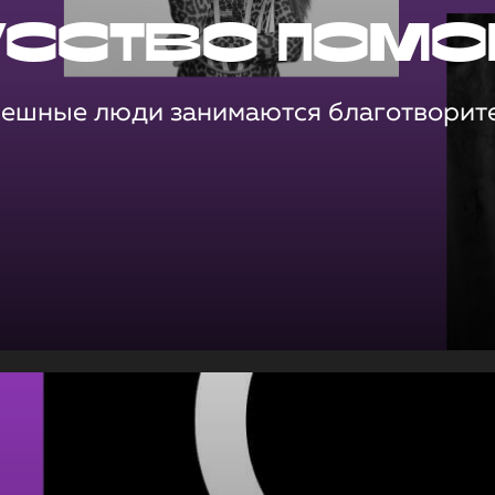
усство помо
пешные люди занимаются благотворит