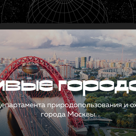
чивые город
 Департамента природопользования и 
города Москвы