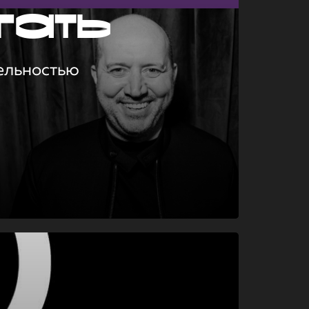
гать
ельностью