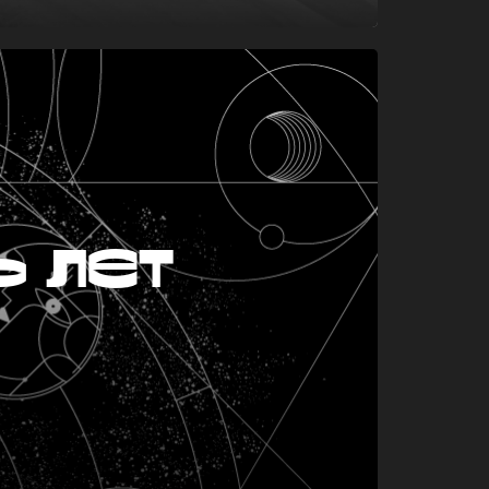
ь лет