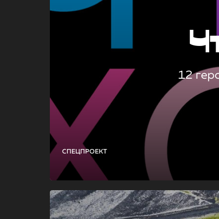
Ч
12 гер
СПЕЦПРОЕКТ