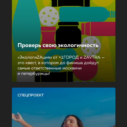
Проверь свою экологичность
«ЭкологиZAция» от +1ГОРОД и ZAVTRA —
это квест, в котором до финиша дойдут
самые ответственные москвичи
и петербуржцы!
СПЕЦПРОЕКТ