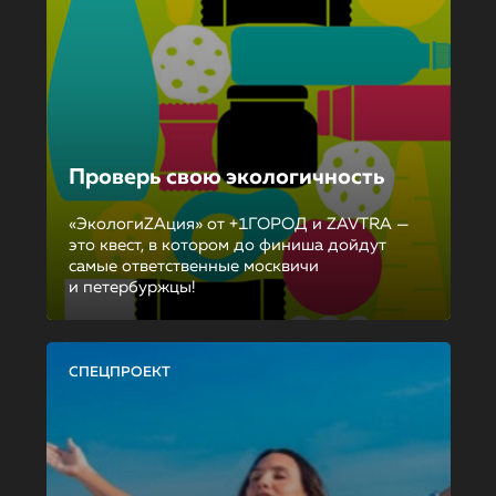
Проверь свою экологичность
«ЭкологиZAция» от +1ГОРОД и ZAVTRA —
это квест, в котором до финиша дойдут
самые ответственные москвичи
и петербуржцы!
СПЕЦПРОЕКТ