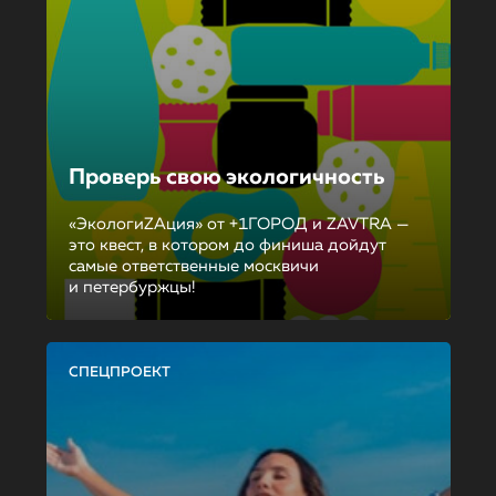
Проверь свою экологичность
«ЭкологиZAция» от +1ГОРОД и ZAVTRA —
это квест, в котором до финиша дойдут
самые ответственные москвичи
и петербуржцы!
СПЕЦПРОЕКТ