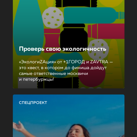
Проверь свою экологичность
«ЭкологиZAция» от +1ГОРОД и ZAVTRA —
это квест, в котором до финиша дойдут
самые ответственные москвичи
и петербуржцы!
СПЕЦПРОЕКТ