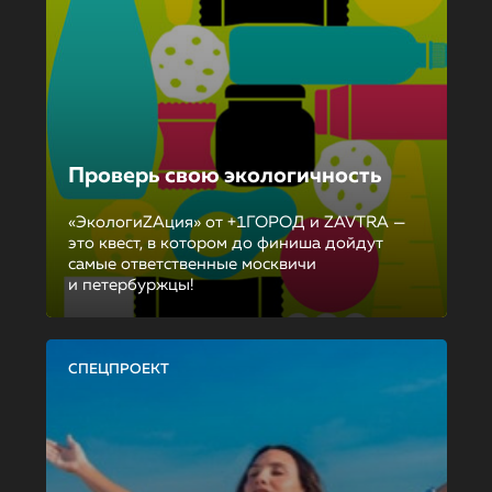
Проверь свою экологичность
«ЭкологиZAция» от +1ГОРОД и ZAVTRA —
это квест, в котором до финиша дойдут
самые ответственные москвичи
и петербуржцы!
СПЕЦПРОЕКТ