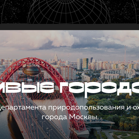
чивые город
 Департамента природопользования и 
города Москвы