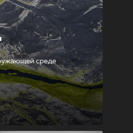
т
кружающей среде