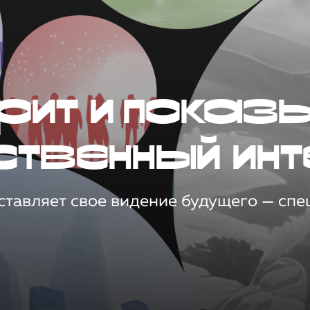
рит и показ
ственный инт
тавляет свое видение будущего — спец