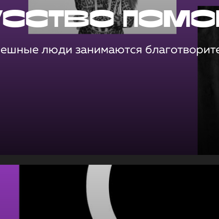
усство помо
пешные люди занимаются благотворит