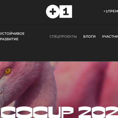
+1ПРЕ
УСТОЙЧИВОЕ
СПЕЦПРОЕКТЫ
БЛОГИ
УЧАСТН
РАЗВИТИЕ
COCUP 20