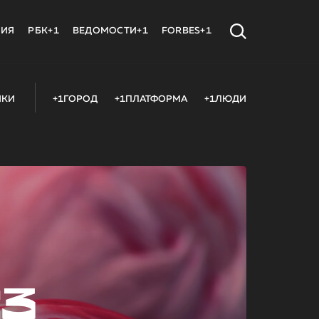
МИЯ
РБК+1
ВЕДОМОСТИ+1
FORBES+1
ИКИ
+1ГОРОД
+1ПЛАТФОРМА
+1ЛЮДИ
23