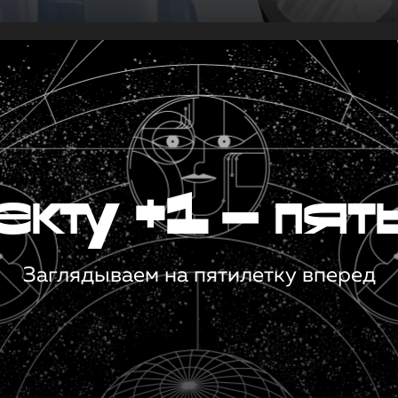
кту +1 — пят
Заглядываем на пятилетку вперед