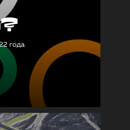
о?
22 года