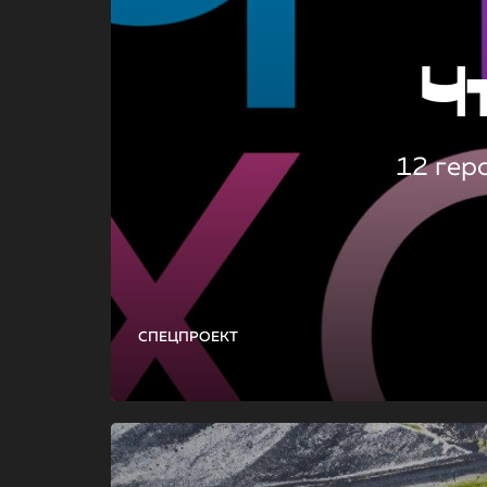
Ч
12 гер
СПЕЦПРОЕКТ