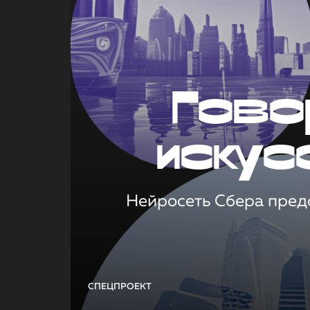
Гово
искус
Нейросеть Сбера предс
СПЕЦПРОЕКТ