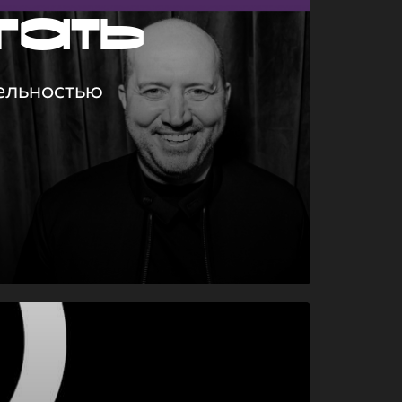
гать
ельностью