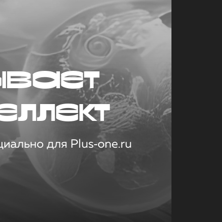
ывает
еллект
иально для Plus‑one.ru