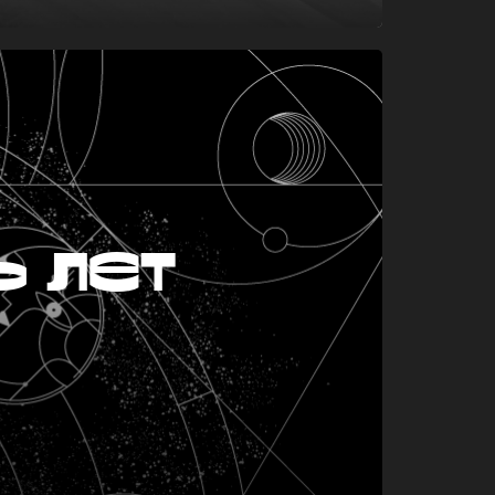
ь лет