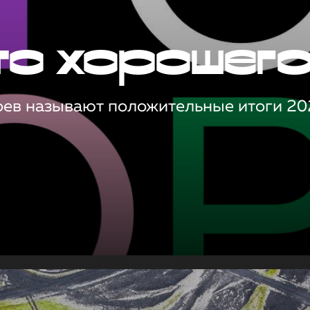
то хорошег
оев называют положительные итоги 20