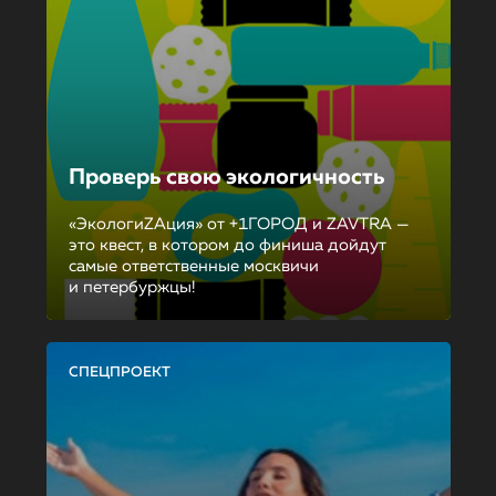
Проверь свою экологичность
«ЭкологиZAция» от +1ГОРОД и ZAVTRA —
это квест, в котором до финиша дойдут
самые ответственные москвичи
и петербуржцы!
СПЕЦПРОЕКТ